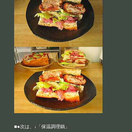
■●次は、↓「保温調理鍋」