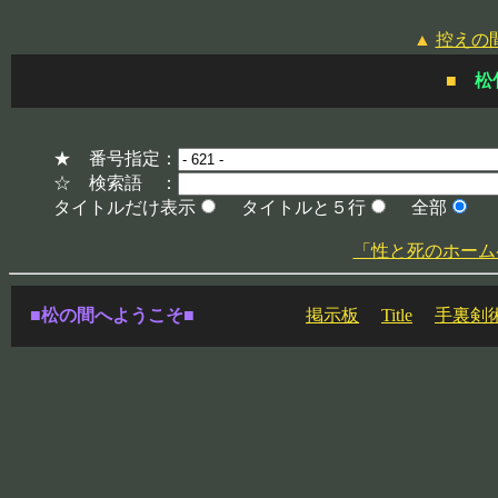
▲
控えの
■
松
★ 番号指定：
☆ 検索語 ：
タイトルだけ表示
タイトルと５行
全部
「性と死のホームページ」
■松の間へようこそ■
掲示板
Title
手裏剣術講座 