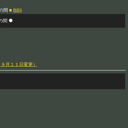
桜の間
■
BBS
の間
（９月１１日変更）