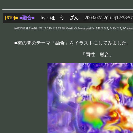
[619]
■
■融合■
by：
ほ う ざん
2003/07/22(Tue)12:28:57
fe033088.fl.FreeBit.NE.JP:219.112.33.88:Mozilla/4.0 (compatible; MSIE 5.5; MSN 2.5; Windows 
■梅の間のテーマ「融合」をイラストにしてみました。
「両性 融合」