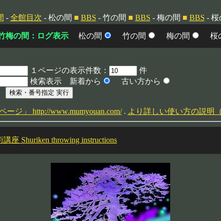
間
-
全館目次
- 松の間
■
BBS
- 竹の間
■
BBS
- 梅の間
■
BBS
- 
竹梅の間：ログ表示
松の間
竹の間
梅の間
桜
１ページの表示件数：
件
検索表示 新着から
古い方から
 http://www.mumyouan.com/
.
より詳しい使い方の説明
Shuriken throwing instructions