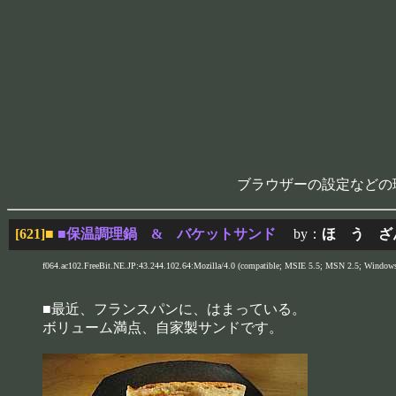
ブラウザーの設定などの
[621]
■
■保温調理鍋 & バケットサンド
by：
ほ う ざ
f064.ac102.FreeBit.NE.JP:43.244.102.64:Mozilla/4.0 (compatible; MSIE 5.5; MSN 2.5; Windows 
■最近、フランスパンに、はまっている。
ボリューム満点、自家製サンドです。