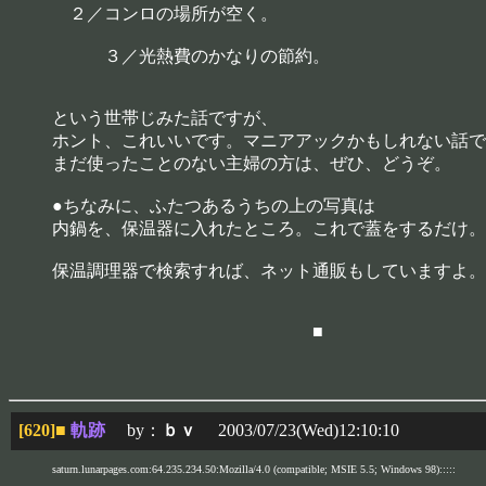
２／コンロの場所が空く。
３／光熱費のかなりの節約。
という世帯じみた話ですが、
ホント、これいいです。マニアアックかもしれない話で
まだ使ったことのない主婦の方は、ぜひ、どうぞ。
●ちなみに、ふたつあるうちの上の写真は
内鍋を、保温器に入れたところ。これで蓋をするだけ。
保温調理器で検索すれば、ネット通販もしていますよ。
■
[620]
■
軌跡
by：
ｂｖ
2003/07/23(Wed)12:10:10
saturn.lunarpages.com:64.235.234.50:Mozilla/4.0 (compatible; MSIE 5.5; Windows 98):::::