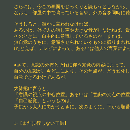
さらには、今この画面をじっくりと読もうとしながら、
なおも、部屋の中で鳴っている音や、外の音を同時に聴
そうしろと、誰かに言われなければ、
あるいは、外で人の話し声や大きな音がしなければ、貴
そのときに、自主的に意識しているものか、または、
無自覚のうちに、意識させられているものに振りまわれ
(たとえば、テレビによって、あるいは他人の言葉によ
●さて、意識の分布とそれに伴う知覚の内容によって、
自分の意識が、今どこにあり、その焦点が、どう変化し
自覚できるわけであるが、
大雑把に言うと、
「意識の視点の中心位置」あるいは「意識の支点の位置
「自己感覚」というものは、
子供から大人に向かうときに、次のように、下から順番
1-【まだ歩行しない子供】