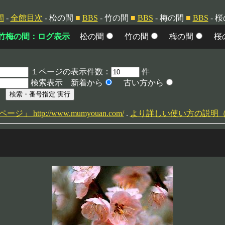
間
-
全館目次
- 松の間
■
BBS
- 竹の間
■
BBS
- 梅の間
■
BBS
- 
竹梅の間：ログ表示
松の間
竹の間
梅の間
桜
１ページの表示件数：
件
検索表示 新着から
古い方から
 http://www.mumyouan.com/
.
より詳しい使い方の説明