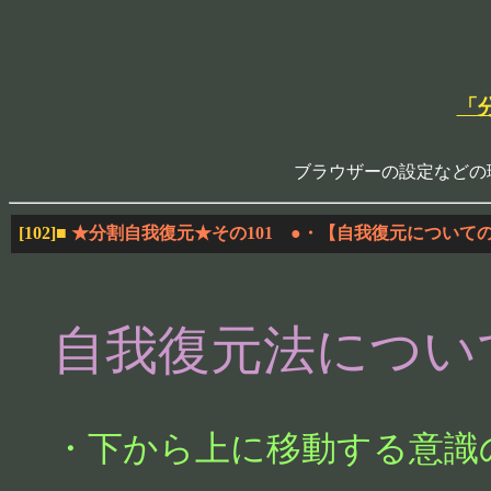
「
ブラウザーの設定などの
[102]
■
★分割自我復元★その101 ●・【自我復元について
自我復元法につい
・下から上に移動する意識