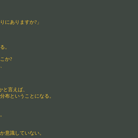
りにありますか?」
る。
こか?
、
かと言えば、
分布ということになる。
。
か意識していない。