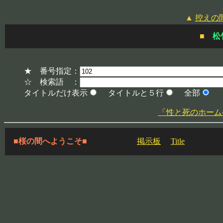
▲
控えの
■
松
★ 番号指定：
☆ 検索語 ：
タイトルだけ表示
タイトルと５行
全部
「性と死のホームページ」
■桜の間へようこそ■
掲示板
Title