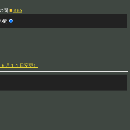
桜の間
■
BBS
の間
（９月１１日変更）