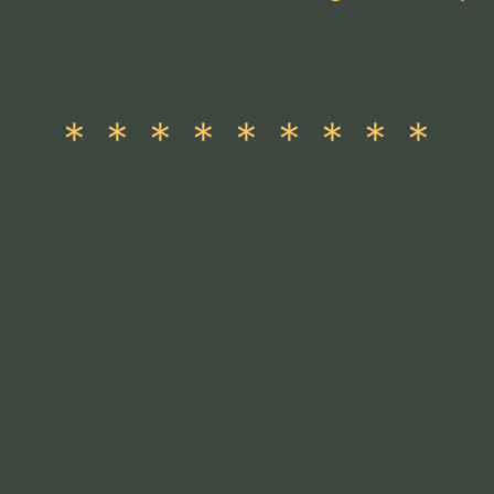
＊＊＊＊＊＊＊＊＊