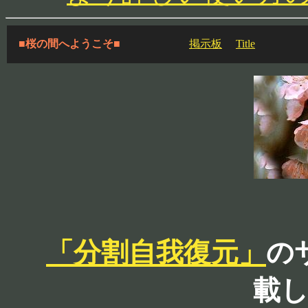
■桜の間へようこそ■
掲示板
Title
「分割自我復元」
の
載