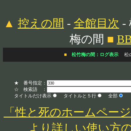
▲
控えの間
-
全館目次
-
梅の間
■
B
■
松竹梅の間：ログ表示
松
★ 番号指定：
☆ 検索語 ：
タイトルだけ表示
タイトルと５行
全部
「性と死のホームページ」 http
より詳しい使い方