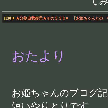
て
[330]
■
★分割自我復元★その３３０■ 【お姫ちゃんとの 
おたより
お姫ちゃんのブログ記
短いやりとりです。