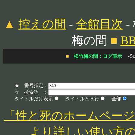
▲
控えの間
-
全館目次
-
梅の間
■
B
■
松竹梅の間：ログ表示
松
★ 番号指定：
☆ 検索語 ：
タイトルだけ表示
タイトルと５行
全部
「性と死のホームページ」 http
より詳しい使い方