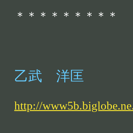
＊＊＊＊＊＊＊＊＊
乙武 洋匡
http://www5b.biglobe.ne