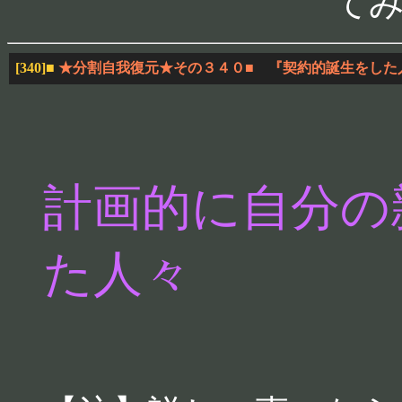
て
[340]
■
★分割自我復元★その３４０■ 『契約的誕生をした
計画的に自分の
た人々