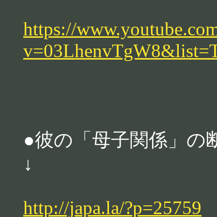
https://www.youtube.co
v=03LhenvTgW8&list
●彼の「母子関係」の
↓
http://japa.la/?p=25759