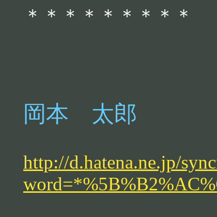
＊＊＊＊＊＊＊＊＊
岡本 太郎
http://d.hatena.ne.jp/syn
word=*%5B%B2%AC