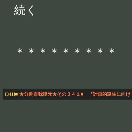
続く
＊＊＊＊＊＊＊＊＊
[341]
■
★分割自我復元★その３４１■ 『計画的誕生に向け