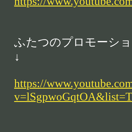
https://www.youtube.
ふたつのプロモーショ
↓
https://www.youtube.co
v=lSgpwoGqtOA&list