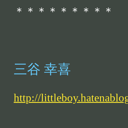
＊＊＊＊＊＊＊＊＊
三谷 幸喜
http://littleboy.hatenabl