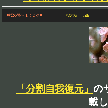
■桜の間へようこそ■
掲示板
Title
「分割自我復元」
の
載