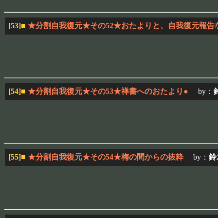
[53]
■
★分割自我復元★その52★おたよりと、自我復元報告
[54]
■
★分割自我復元★その53★禅書へのおたより●
by：
[55]
■
★分割自我復元★その54★梅の間からの抜粋
by：
鈴