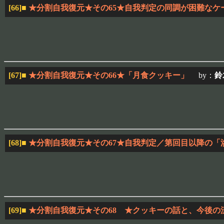
[66]
■
★分割自我復元★その65★自我判定の同調が困難なケ
[67]
■
★分割自我復元★その66★「月食クッキー」
by：
鈴
[68]
■
★分割自我復元★その67★自我判定／第回目以降の「
[69]
■
★分割自我復元★その68 ★クッキーの話と、今後の