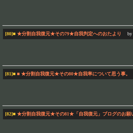
[80]
■
★分割自我復元★その79★自我判定へのおたより
by
[81]
■
■ ★分割自我復元★その80★自我率について思う事。
[82]
■
★分割自我復元★その81★「自我復元」ブログのお願