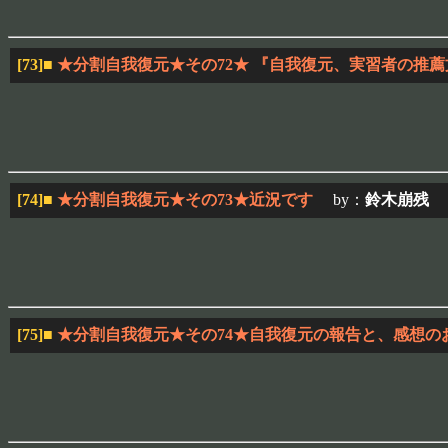
[73]
■
★分割自我復元★その72★ 『自我復元、実習者の推
[74]
■
★分割自我復元★その73★近況です
by：
鈴木崩残
20
[75]
■
★分割自我復元★その74★自我復元の報告と、感想の