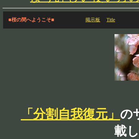
■桜の間へようこそ■
掲示板
Title
「分割自我復元」
の
載