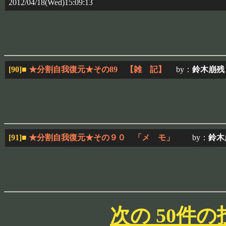
2012/04/18(Wed)15:09:13
[90]
■
★分割自我復元★その89 【雑 記】
by：
鈴木崩残
[91]
■
★分割自我復元★その９０ 「メ モ」
by：
鈴木
次の 50件の