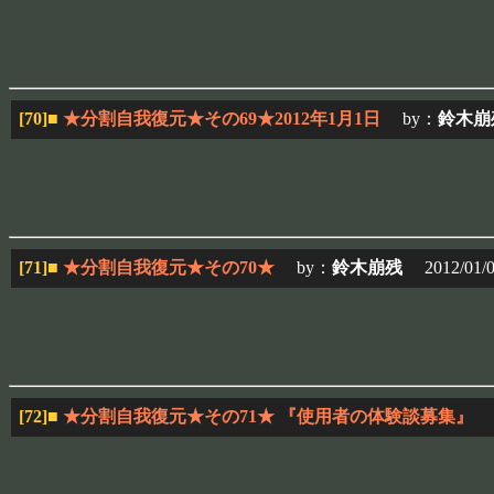
[70]
■
★分割自我復元★その69★2012年1月1日
by：
鈴木崩
[71]
■
★分割自我復元★その70★
by：
鈴木崩残
2012/01/05
[72]
■
★分割自我復元★その71★ 『使用者の体験談募集』
b