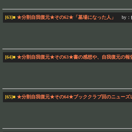
[63]
■
★分割自我復元★その62★「墓場になった人」
by：
[64]
■
★分割自我復元★その63★書の感想や、自我復元の報
[65]
■
★分割自我復元★その64★ブッククラブ回のニューズ