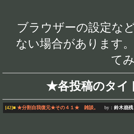
ブラウザーの設定な
ない場合があります。
て
★各投稿のタイ
[42]
■
★分割自我復元★その４１★ 雑談。
by：
鈴木崩残