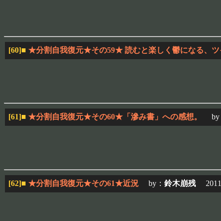
[60]
■
★分割自我復元★その59★ 読むと楽しく鬱になる、
[61]
■
★分割自我復元★その60★「滲み書」への感想。
by
[62]
■
★分割自我復元★その61★近況
by：
鈴木崩残
2011/1