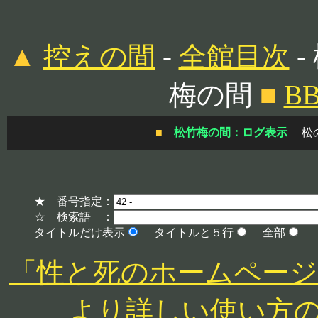
▲
控えの間
-
全館目次
-
梅の間
■
B
■
松竹梅の間：ログ表示
松
★ 番号指定：
☆ 検索語 ：
タイトルだけ表示
タイトルと５行
全部
「性と死のホームページ」 http
より詳しい使い方