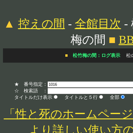
▲
控えの間
-
全館目次
-
梅の間
■
B
■
松竹梅の間：ログ表示
松
★ 番号指定：
☆ 検索語 ：
タイトルだけ表示
タイトルと５行
全部
「性と死のホームページ」 http
より詳しい使い方