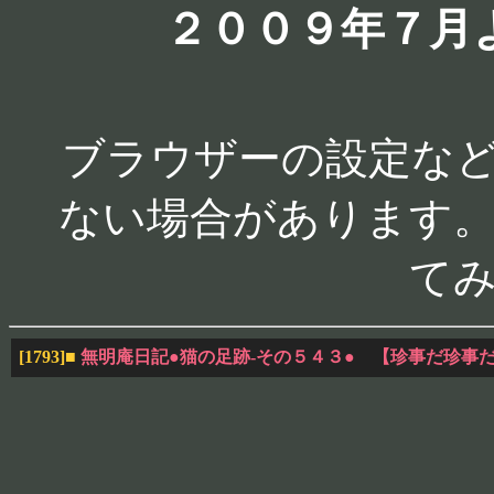
２００９年７月
ブラウザーの設定な
ない場合があります。
て
[1793]
■
無明庵日記●猫の足跡-その５４３● 【珍事だ珍事