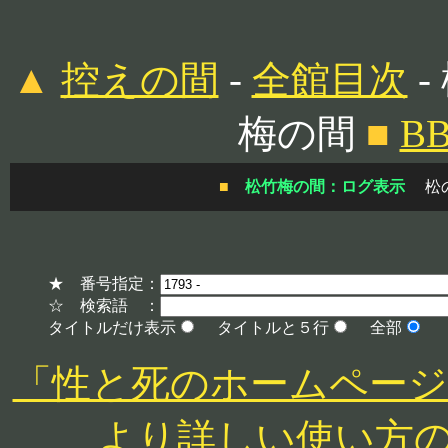
▲
控えの間
-
全館目次
-
梅の間
■
B
■
松竹梅の間：ログ表示
松
★ 番号指定：
☆ 検索語 ：
タイトルだけ表示
タイトルと５行
全部
「性と死のホームページ」 http
より詳しい使い方