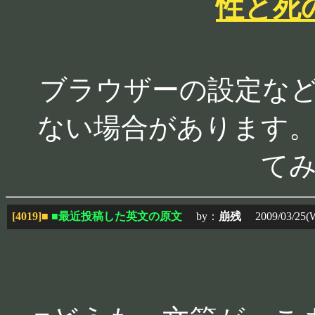
性と死
ブラウザーの設定な
ない場合があります。
て
[4019]
■
■最近投稿した英文の原文
by：
崩残
2009/03/25(W