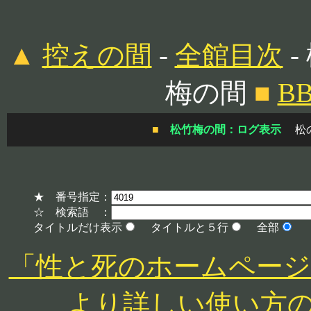
▲
控えの間
-
全館目次
-
梅の間
■
B
■
松竹梅の間：ログ表示
松
★ 番号指定：
☆ 検索語 ：
タイトルだけ表示
タイトルと５行
全部
「性と死のホームページ」 http
より詳しい使い方