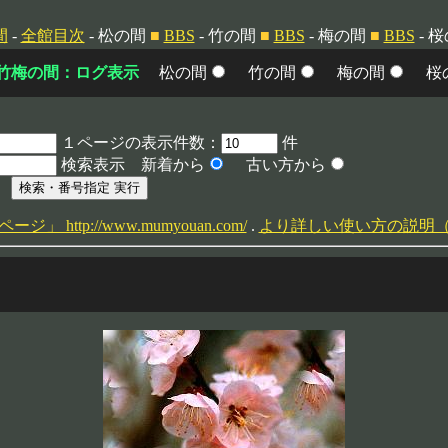
間
-
全館目次
- 松の間
■
BBS
- 竹の間
■
BBS
- 梅の間
■
BBS
- 
竹梅の間：ログ表示
松の間
竹の間
梅の間
桜
１ページの表示件数：
件
検索表示 新着から
古い方から
 http://www.mumyouan.com/
.
より詳しい使い方の説明