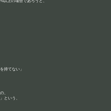
5%以上の場合であろうと、
を持てない」
の、
」という、