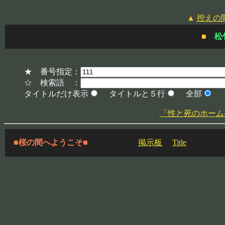
▲
控えの
■
松
★ 番号指定：
☆ 検索語 ：
タイトルだけ表示
タイトルと５行
全部
「性と死のホームページ」
■桜の間へようこそ■
掲示板
Title