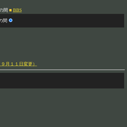
桜の間
■
BBS
の間
（９月１１日変更）