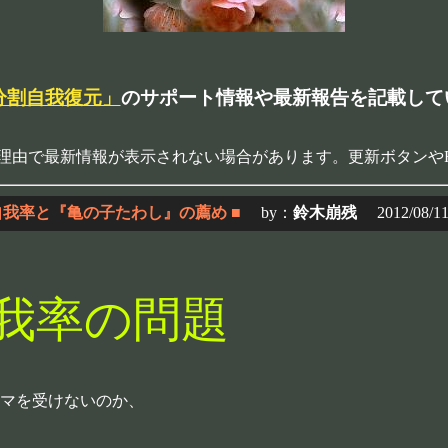
分割自我復元」
のサポート情報や最新報告を記載して
理由で最新情報が表示されない場合があります。更新ボタンや
自我率と『亀の子たわし』の薦め ■
by：
鈴木崩残
2012/08/11(
我率の問題
マを受けないのか、