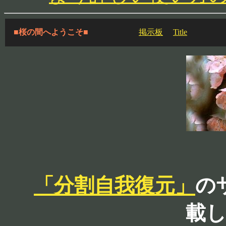
■桜の間へようこそ■
掲示板
Title
「分割自我復元」
の
載