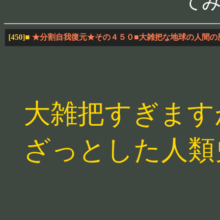
て
[450]
■
★分割自我復元★その４５０■大雑把な地球の人間の
大雑把すぎます
ざっとした人類