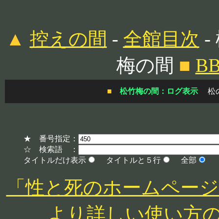
▲
控えの間
-
全館目次
-
梅の間
■
B
■
松竹梅の間：ログ表示
松
★ 番号指定：
☆ 検索語 ：
タイトルだけ表示
タイトルと５行
全部
「性と死のホームページ」 http
より詳しい使い方