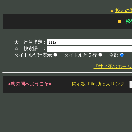
▲
控えの
■
松
★ 番号指定：
☆ 検索語 ：
タイトルだけ表示
タイトルと５行
全部
「性と死のホームページ」
●梅の間へようこそ●
掲示板
Title
助っ人リンク