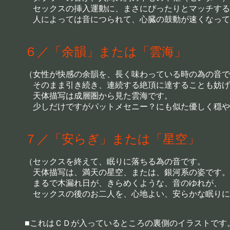
セックスの挿入運動に、まさにぴったりとマッチする
人によっては音につられて、心臓の鼓動が速くなって
６／「余韻」または「雲海」
（女性が快感の余韻を、長く味わっている時の為の音で
そのまま引き続き、連続する絶頂に達することも妨げ
天体描写は成層圏から見た雲海です。
少しだけですがパットメセニー？にも似た優しく穏や
７／「安らぎ」または「星空」
（セックスを終えて、眠りに落ちる為の音です。
天体描写は、満天の星空、または、銀河系の姿です。
まるで木漏れ日が、きらめくような、音のゆれが、
セックスの後のお二人を、心地よい、安らかな眠りに
■これはＣＤが入っているところの裏側のイラストです