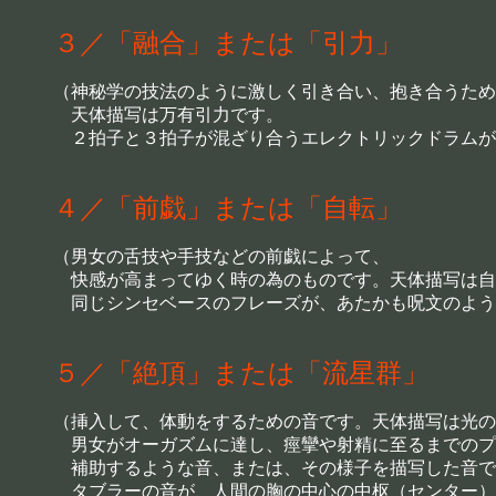
３／「融合」または「引力」
（神秘学の技法のように激しく引き合い、抱き合うため
天体描写は万有引力です。
２拍子と３拍子が混ざり合うエレクトリックドラムが
４／「前戯」または「自転」
（男女の舌技や手技などの前戯によって、
快感が高まってゆく時の為のものです。天体描写は自
同じシンセベースのフレーズが、あたかも呪文のよう
５／「絶頂」または「流星群」
（挿入して、体動をするための音です。天体描写は光の
男女がオーガズムに達し、痙攣や射精に至るまでのプ
補助するような音、または、その様子を描写した音で
タブラーの音が、人間の胸の中心の中枢（センター）