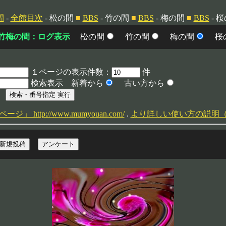
間
-
全館目次
- 松の間
■
BBS
- 竹の間
■
BBS
- 梅の間
■
BBS
- 
竹梅の間：ログ表示
松の間
竹の間
梅の間
桜
１ページの表示件数：
件
検索表示 新着から
古い方から
 http://www.mumyouan.com/
.
より詳しい使い方の説明