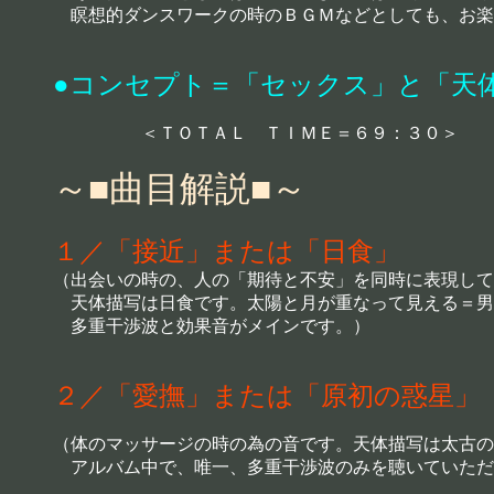
瞑想的ダンスワークの時のＢＧＭなどとしても、お楽
●コンセプト＝「セックス」と「天
＜ＴＯＴＡＬ ＴＩＭＥ＝６９：３０＞
～■曲目解説■～
１／「接近」または「日食」
（出会いの時の、人の「期待と不安」を同時に表現して
天体描写は日食です。太陽と月が重なって見える＝男
多重干渉波と効果音がメインです。）
２／「愛撫」または「原初の惑星」
（体のマッサージの時の為の音です。天体描写は太古の
アルバム中で、唯一、多重干渉波のみを聴いていただ