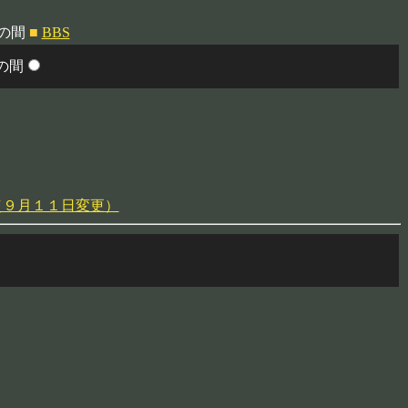
桜の間
■
BBS
の間
（９月１１日変更）