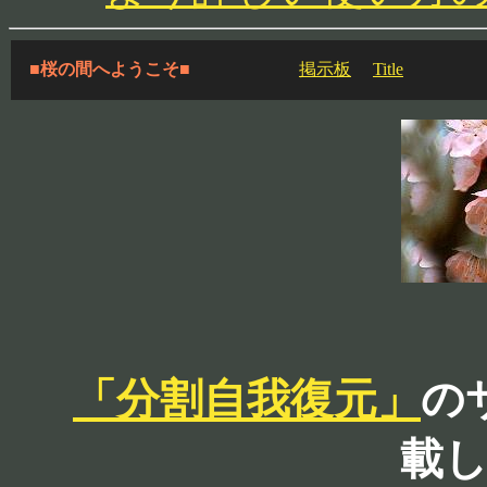
■桜の間へようこそ■
掲示板
Title
「分割自我復元」
の
載