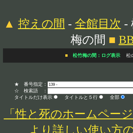
▲
控えの間
-
全館目次
-
梅の間
■
B
■
松竹梅の間：ログ表示
松
★ 番号指定：
☆ 検索語 ：
タイトルだけ表示
タイトルと５行
全部
「性と死のホームページ」 http
より詳しい使い方