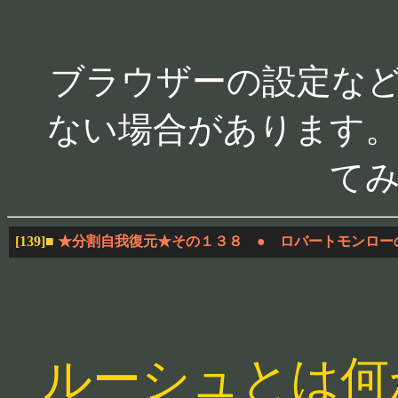
ブラウザーの設定な
ない場合があります。
て
[139]
■
★分割自我復元★その１３８ ● ロバートモンロー
ルーシュとは何