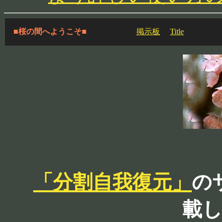
■桜の間へようこそ■
掲示板
Title
「分割自我復元」
の
載