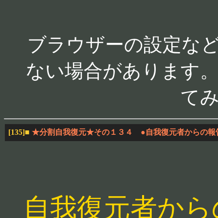
ブラウザーの設定な
ない場合があります。
て
[135]
■
★分割自我復元★その１３４ ●自我復元者からの報
自我復元者から