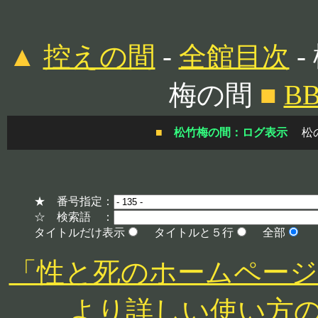
▲
控えの間
-
全館目次
-
梅の間
■
B
■
松竹梅の間：ログ表示
松
★ 番号指定：
☆ 検索語 ：
タイトルだけ表示
タイトルと５行
全部
「性と死のホームページ」 http
より詳しい使い方